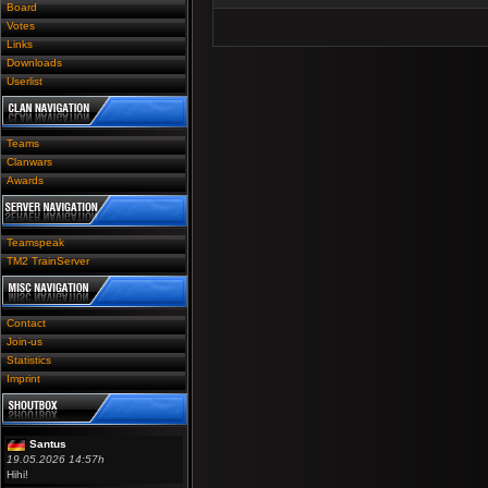
Board
Votes
Links
Downloads
Userlist
Teams
Clanwars
Awards
Teamspeak
TM2 TrainServer
Contact
Join-us
Statistics
Imprint
Santus
19.05.2026 14:57h
Hihi!