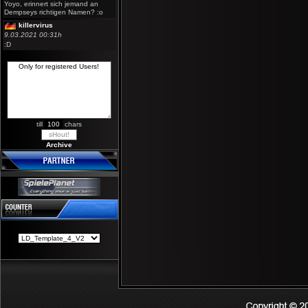
Yoyo, erinnert sich jemand an
Dempseys richtigen Namen? :o
killervirus
9.03.2021 00:31h
:D
till
chars
Archive