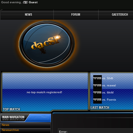
Good evening,
Guest
vs. Shift
vs. reawal
no top match registered!
vs. MnM
vs. Foenix
News
Newsarchive
Error: