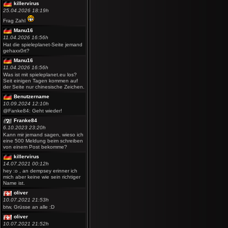
killervirus
25.04.2026 18:19h
Frag Zahl
Manu16
11.04.2026 16:56h
Hat die spieleplanet-Seite jemand
gehaxx0rt?
Manu16
11.04.2026 16:56h
Was ist mit spieleplanet.eu los?
Seit einigen Tagen kommen auf
der Seite nur chinesische Zeichen.
Benutzername
10.09.2024 12:10h
@Fanke84: Geht wieder!
Franke84
6.10.2023 23:20h
Kann mir jemand sagen, wieso ich
eine 500 Meldung beim schreiben
von einem Post bekomme?
killervirus
14.07.2021 00:12h
hey :o , an dempsey erinner ich
mich aber keine wie sein richtiger
Name ist.
oliver
10.07.2021 21:53h
btw, Grüsse an alle :D
oliver
10.07.2021 21:52h