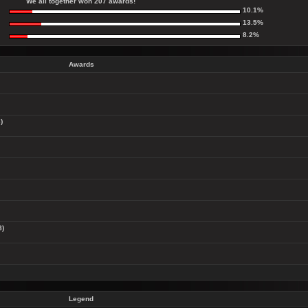
We all together won
207 awards
!
10.1%
13.5%
8.2%
Awards
)
8)
Legend