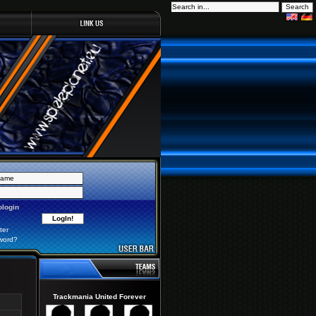
login
ter
word?
Trackmania United Forever