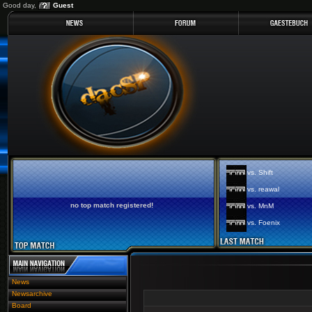
Good day,
Guest
vs. Shift
vs. reawal
no top match registered!
vs. MnM
vs. Foenix
News
Newsarchive
Board