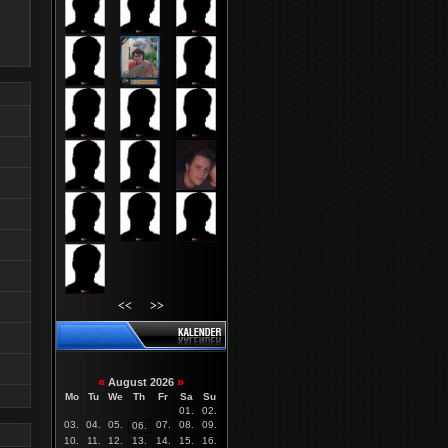
<<
>>
«
»
August 2026
Mo
Tu
We
Th
Fr
Sa
Su
01.
02.
03.
04.
05.
07.
08.
09.
06.
10.
11.
12.
13.
14.
15.
16.