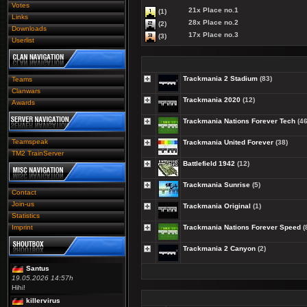
Votes
21x
Place no.1
(1)
Links
28x
Place no.2
(2)
Downloads
17x
Place no.3
(3)
Userlist
Trackmania 2 Stadium
(83)
Teams
Clanwars
Trackmania 2020
(12)
Awards
Trackmania Nations Forever Tech
(46
Teamspeak
Trackmania United Forever
(38)
TM2 TrainServer
Battlefield 1942
(12)
Trackmania Sunrise
(5)
Contact
Join-us
Trackmania Original
(1)
Statistics
Imprint
Trackmania Nations Forever Speed
(
Trackmania 2 Canyon
(2)
Santus
19.05.2026 14:57h
Hihi!
killervirus