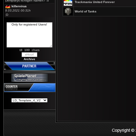
Dempseys richtigen Namen? :o
Trackmania United Forever
killervirus
9.03.2021 00:31h
World of Tanks
:D
till
chars
Archive