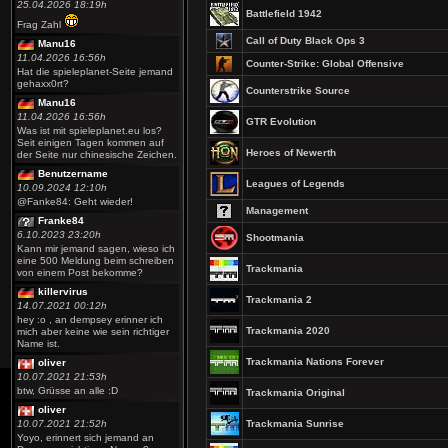
25.04.2026 18:19h
Battlefield 1942
Frag Zahl
Call of Duty Black Ops 3
Manu16
11.04.2026 16:56h
Counter-Strike: Global Offensive
Hat die spieleplanet-Seite jemand
gehaxx0rt?
Counterstrike Source
Manu16
11.04.2026 16:56h
GTR Evolution
Was ist mit spieleplanet.eu los?
Seit einigen Tagen kommen auf
Heroes of Newerth
der Seite nur chinesische Zeichen.
Benutzername
Leagues of Legends
10.09.2024 12:10h
@Fanke84: Geht wieder!
Management
Franke84
6.10.2023 23:20h
Shootmania
Kann mir jemand sagen, wieso ich
eine 500 Meldung beim schreiben
Trackmania
von einem Post bekomme?
killervirus
Trackmania 2
14.07.2021 00:12h
hey :o , an dempsey erinner ich
Trackmania 2020
mich aber keine wie sein richtiger
Name ist.
Trackmania Nations Forever
oliver
10.07.2021 21:53h
btw, Grüsse an alle :D
Trackmania Original
oliver
10.07.2021 21:52h
Trackmania Sunrise
Yoyo, erinnert sich jemand an