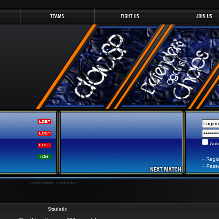
Auto
»
Regis
»
Pass
Statistic