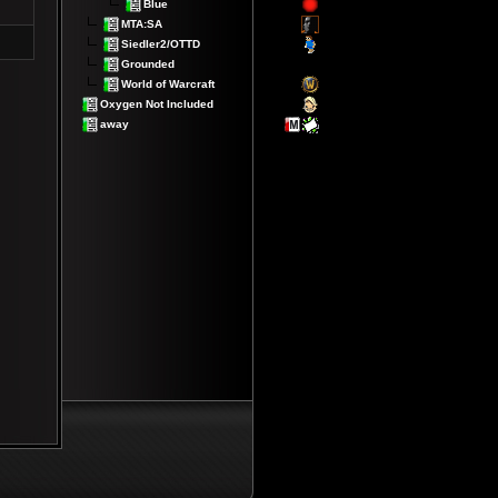
Blue
MTA:SA
Siedler2/OTTD
Grounded
World of Warcraft
Oxygen Not Included
away