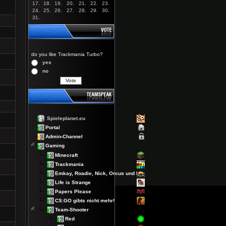
17.
18.
19.
20.
21.
22.
23.
24.
25.
26.
27.
28.
29.
30.
31.
do you like Trackmania Turbo?
yes
no
Spieleplanet.eu
Portal
Admin-Channel
Gaming
Minecraft
Trackmania
Emkay, Roadie, Nick, Orcus und Lex
Life is Strange
Papers Please
CS:GO gibts nicht mehr!
Team-Shooter
Red