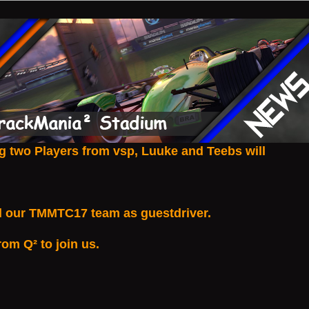
g two Players from
vsp
,
Luuke
and
Teebs
will
ed our TMMTC17 team as guestdriver.
om Q² to join us.