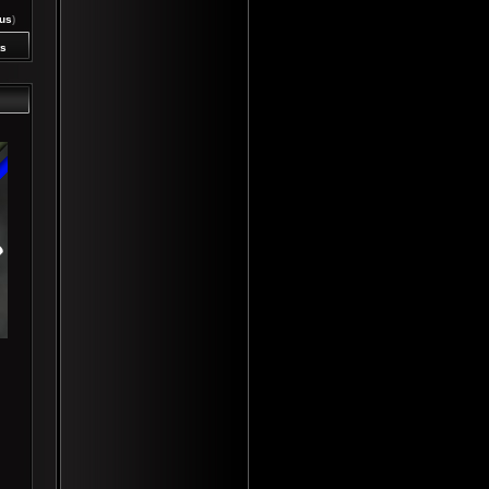
rus
)
s