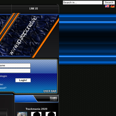
login
ter
word?
Trackmania 2020