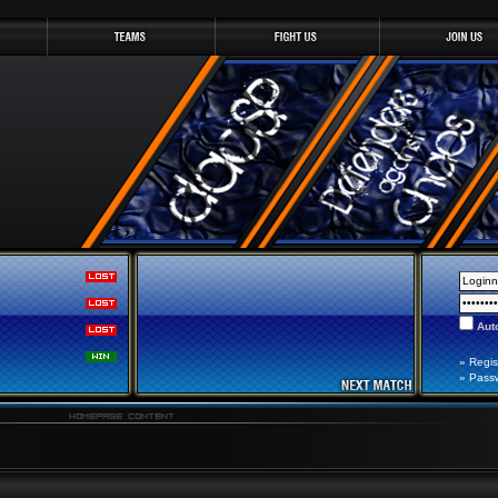
Auto
»
Regis
»
Pass