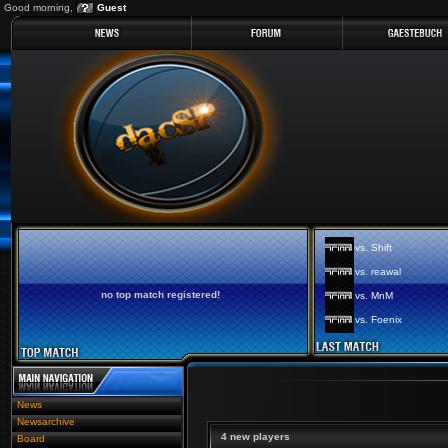
Good morning,
Guest
vs. Shift
vs. reawal
no top match registered!
vs. MnM
vs. Foenix
News
Newsarchive
4 new players
Board