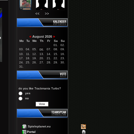
<<
>>
«
»
August 2026
Mo
Tu
We
Th
Fr
Sa
Su
01.
02.
03.
04.
05.
07.
08.
09.
06.
10.
11.
12.
13.
14.
15.
16.
17.
18.
19.
20.
21.
22.
23.
24.
25.
26.
27.
28.
29.
30.
31.
do you like Trackmania Turbo?
yes
no
Spieleplanet.eu
Portal