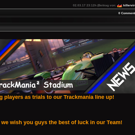
02.03.17 23:12h (Beitrag von:
killervi
0 Comment
 players as trials to our Trackmania
line up!
we wish you guys the best of luck in our Team!