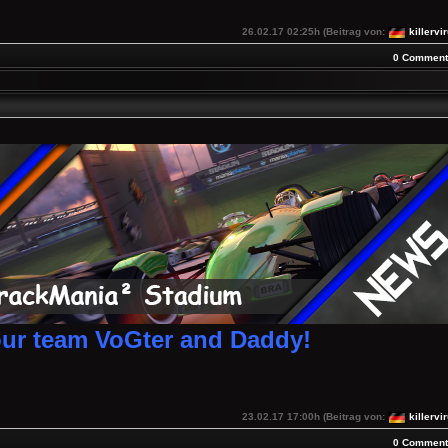
26.02.17 02:25h (Beitrag von:
killervi
0 Comment
ur team VoGter and Daddy!
23.02.17 17:00h (Beitrag von:
killervi
0 Comment