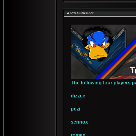
4 new fullmember
The following four players p
dizzee
pezi
sennox
roman