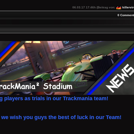
06.03.17 17:46h (Beitrag von:
killervi
0 Comment
 players as trials in our Trackmania
team!
we wish you guys the best of luck in our Team!