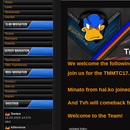
Votes
Links
Downloads
Userlist
Teams
Clanwars
Awards
Teamspeak
We welcome the followin
TM2 TrainServer
join us for the
TMMTC17
.
Contact
Join-us
Minato from hal.ko join
Statistics
Imprint
And Tvh will comeback fr
Santus
Welcome to the Team!
19.05.2026 14:57h
Hihi!
killervirus
related links: