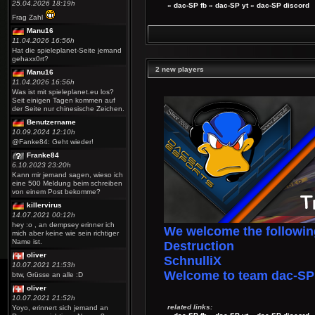
25.04.2026 18:19h
»
dac-SP fb
»
dac-SP yt
»
dac-SP discord
Frag Zahl
Manu16
11.04.2026 16:56h
Hat die spieleplanet-Seite jemand
gehaxx0rt?
2 new players
Manu16
11.04.2026 16:56h
Was ist mit spieleplanet.eu los?
Seit einigen Tagen kommen auf
der Seite nur chinesische Zeichen.
Benutzername
10.09.2024 12:10h
@Fanke84: Geht wieder!
Franke84
6.10.2023 23:20h
Kann mir jemand sagen, wieso ich
eine 500 Meldung beim schreiben
von einem Post bekomme?
killervirus
14.07.2021 00:12h
hey :o , an dempsey erinner ich
We welcome the following
mich aber keine wie sein richtiger
Name ist.
Destruction
oliver
SchnulliX
10.07.2021 21:53h
Welcome to team dac-SP
btw, Grüsse an alle :D
oliver
10.07.2021 21:52h
related links:
Yoyo, erinnert sich jemand an