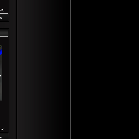
rus
)
s
rus
)
s