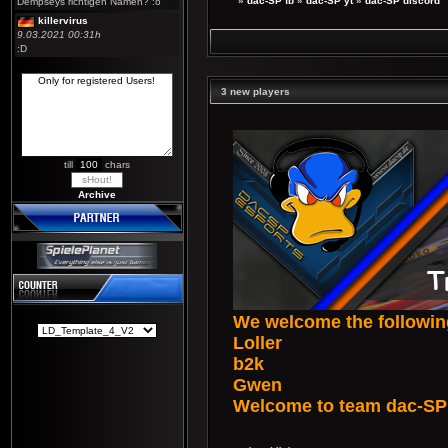
»
dac-SP fb
»
dac-SP yt
»
dac-SP discord
Dempseys richtigen Namen? :o
killervirus
9.03.2021 00:31h
:D
3 new players
till
chars
Archive
We welcome the following
Loller
b2k
Gwen
Welcome to team dac-SP