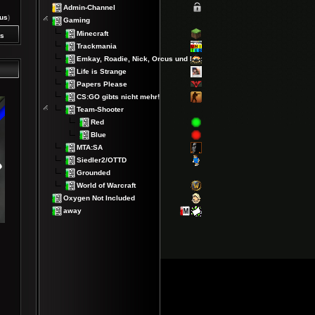
Admin-Channel
rus
)
Gaming
Minecraft
s
Trackmania
Emkay, Roadie, Nick, Orcus und Lex
Life is Strange
Papers Please
CS:GO gibts nicht mehr!
Team-Shooter
Red
Blue
MTA:SA
Siedler2/OTTD
Grounded
World of Warcraft
Oxygen Not Included
away