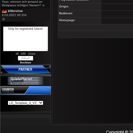
Yoyo, erinnert sich jemand an
Dempseys richtigen Namen? :o
Origin:
killervirus
Battlenet:
9.03.2021 00:31h
:D
Homepage:
till
chars
Archive