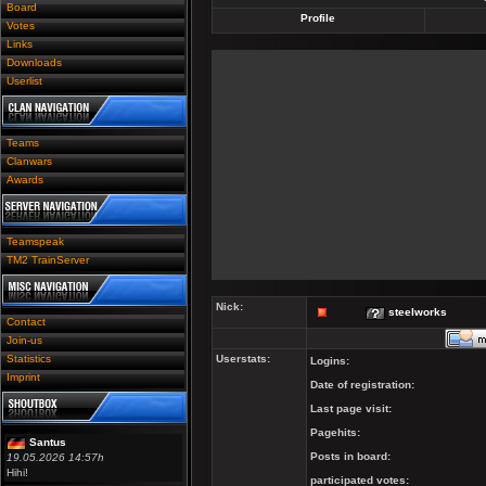
Board
Profile
Votes
Links
Downloads
Userlist
Teams
Clanwars
Awards
Teamspeak
TM2 TrainServer
Nick:
steelworks
Contact
Join-us
Statistics
Userstats:
Logins:
Imprint
Date of registration:
Last page visit:
Pagehits:
Santus
Posts in board:
19.05.2026 14:57h
Hihi!
participated votes: