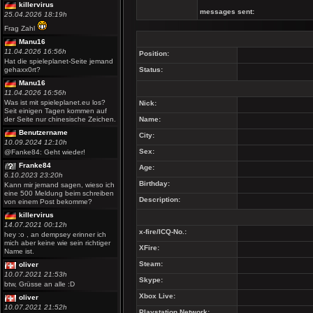
killervirus
messages sent:
25.04.2026 18:19h
Frag Zahl
Manu16
11.04.2026 16:56h
Position:
Hat die spieleplanet-Seite jemand
gehaxx0rt?
Status:
Manu16
11.04.2026 16:56h
Was ist mit spieleplanet.eu los?
Nick:
Seit einigen Tagen kommen auf
der Seite nur chinesische Zeichen.
Name:
Benutzername
City:
10.09.2024 12:10h
Sex:
@Fanke84: Geht wieder!
Franke84
Age:
6.10.2023 23:20h
Birthday:
Kann mir jemand sagen, wieso ich
eine 500 Meldung beim schreiben
Description:
von einem Post bekomme?
killervirus
14.07.2021 00:12h
x-fire/ICQ-No.:
hey :o , an dempsey erinner ich
mich aber keine wie sein richtiger
XFire:
Name ist.
Steam:
oliver
10.07.2021 21:53h
Skype:
btw, Grüsse an alle :D
Xbox Live:
oliver
10.07.2021 21:52h
Playstation Network: