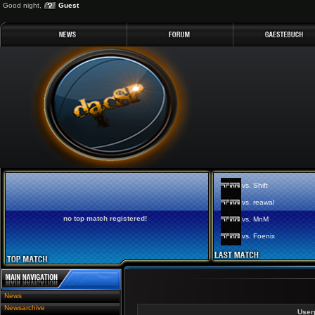
Good night,
Guest
vs. Shift
vs. reawal
no top match registered!
vs. MnM
vs. Foenix
News
Newsarchive
User