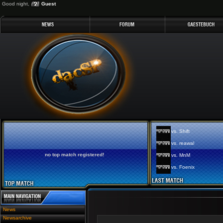
Good night,
Guest
vs. Shift
vs. reawal
no top match registered!
vs. MnM
vs. Foenix
News
Newsarchive