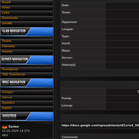
Board
Date:
Votes
Team:
Links
Downloads
Opponent:
Userlist
League:
Type:
Teams
XonX:
Clanwars
Maps:
Awards
Server:
Admin(s):
Teamspeak
TM2 TrainServer
Contact
Join-us
Points:
Statistics
Lineup:
Imprint
https://docs.google.com/spreadsheets/d/1xriv4_
Santus
19.05.2026 14:57h
Hihi!
Comments