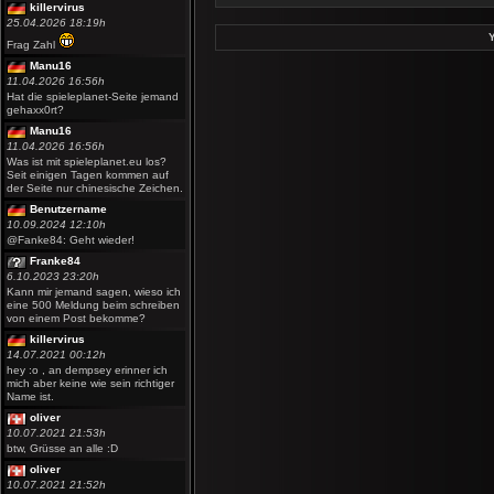
killervirus
25.04.2026 18:19h
Frag Zahl
Manu16
11.04.2026 16:56h
Hat die spieleplanet-Seite jemand
gehaxx0rt?
Manu16
11.04.2026 16:56h
Was ist mit spieleplanet.eu los?
Seit einigen Tagen kommen auf
der Seite nur chinesische Zeichen.
Benutzername
10.09.2024 12:10h
@Fanke84: Geht wieder!
Franke84
6.10.2023 23:20h
Kann mir jemand sagen, wieso ich
eine 500 Meldung beim schreiben
von einem Post bekomme?
killervirus
14.07.2021 00:12h
hey :o , an dempsey erinner ich
mich aber keine wie sein richtiger
Name ist.
oliver
10.07.2021 21:53h
btw, Grüsse an alle :D
oliver
10.07.2021 21:52h