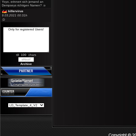
Yoyo, erinnert sich jemand an
Dempseys richtigen Namen? :o
killervirus
9.03.2021 00:31h
:D
till
chars
Archive